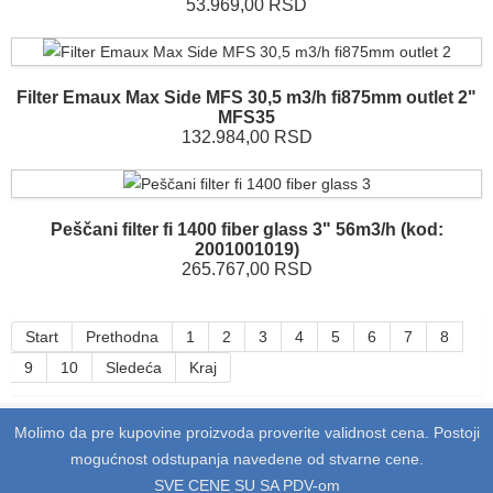
53.969,00 RSD
Filter Emaux Max Side MFS 30,5 m3/h fi875mm outlet 2"
MFS35
132.984,00 RSD
Peščani filter fi 1400 fiber glass 3" 56m3/h (kod:
2001001019)
265.767,00 RSD
Start
Prethodna
1
2
3
4
5
6
7
8
9
10
Sledeća
Kraj
Molimo da pre kupovine proizvoda proverite validnost cena. Postoji
mogućnost odstupanja navedene od stvarne cene.
SVE CENE SU SA PDV-om