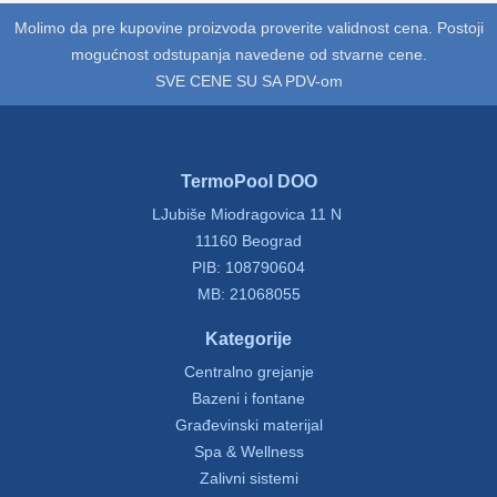
Molimo da pre kupovine proizvoda proverite validnost cena. Postoji
mogućnost odstupanja navedene od stvarne cene.
SVE CENE SU SA PDV-om
TermoPool DOO
LJubiše Miodragovica 11 N
11160 Beograd
PIB: 108790604
MB: 21068055
Kategorije
Centralno grejanje
Bazeni i fontane
Građevinski materijal
Spa & Wellness
Zalivni sistemi