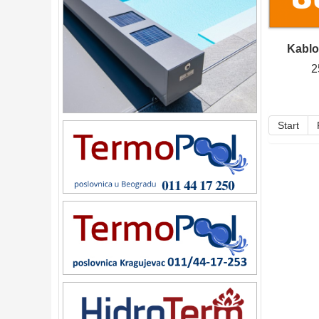
Kablov
2
Start