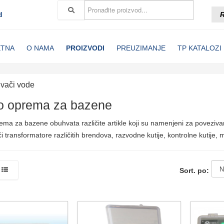
d
R
ETNA
O NAMA
PROIZVODI
PREUZIMANJE
TP KATALOZI
vači vode
ro oprema za bazene
rema za bazene obuhvata različite artikle koji su namenjeni za povezi
 transformatore različitih brendova, razvodne kutije, kontrolne kutije, 
Sort. po: