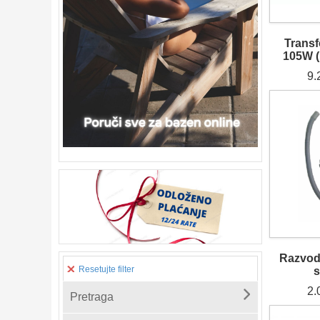
Trans
105W (
9.
Razvod
Resetujte filter
s
2.
Pretraga