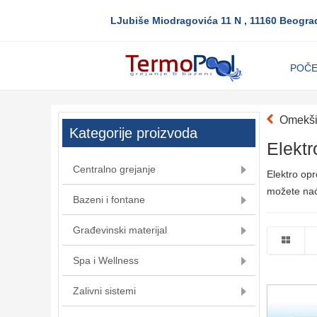
LJubiše Miodragovića 11 N , 11160 Beogra
POČ
Omekši
Kategorije proizvoda
Elekt
Centralno grejanje
Elektro op
možete naći
Bazeni i fontane
Građevinski materijal
Spa i Wellness
Zalivni sistemi