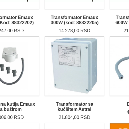
formator Emaux
Transformator Emaux
Trans
Kod: 88322202)
300W (kod: 88322205)
600W 
247,00 RSD
14.278,00 RSD
21
na kutija Emaux
Transformator sa
a bužirom
kućištem Astral
006,00 RSD
21.804,00 RSD