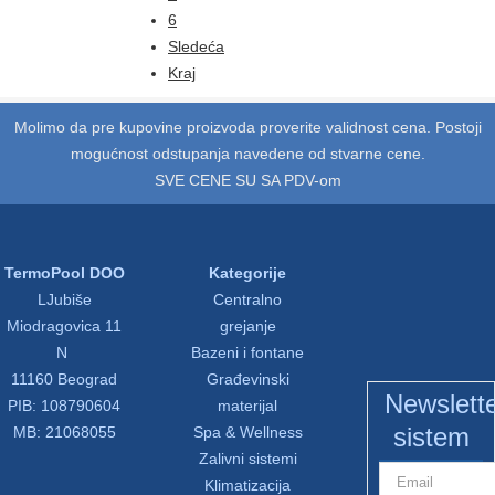
6
Sledeća
Kraj
Molimo da pre kupovine proizvoda proverite validnost cena. Postoji
mogućnost odstupanja navedene od stvarne cene.
SVE CENE SU SA PDV-om
TermoPool DOO
Kategorije
LJubiše
Centralno
Miodragovica 11
grejanje
N
Bazeni i fontane
11160 Beograd
Građevinski
Newslett
PIB: 108790604
materijal
sistem
MB: 21068055
Spa & Wellness
Zalivni sistemi
Klimatizacija