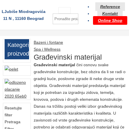
Reference
LJubiše Miodragovića
Kontakt
11 N , 11160 Beograd
Online Shop
Bazeni i fontane
Kategorije
Spa i Wellness
proizvoda
Građevinski materijal
Građevinski materijal
čini osnovu svake
građevinske konstrukcije, bez obzira da li se radi o
gradnji kuće, poslovne zgrade ili neke druge vrste
objekta. Građevinski materijal predstavlja materijal
koji je potreban za izgradnju zidova, temelja,
krovova, podova i drugih elemenata konstrukcije.
Danas na tržištu postoji veliki izbor građevinskog
Resetujte
materijala različitih karakteristika i kvaliteta. U
filter
zavisnosti od vrste građevinske konstrukcije,
Pretraga
potrebno je odabrati odgovarajući materijal koji će
Filter