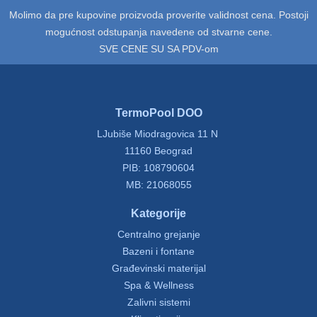
Molimo da pre kupovine proizvoda proverite validnost cena. Postoji
mogućnost odstupanja navedene od stvarne cene.
SVE CENE SU SA PDV-om
TermoPool DOO
LJubiše Miodragovica 11 N
11160 Beograd
PIB: 108790604
MB: 21068055
Kategorije
Centralno grejanje
Bazeni i fontane
Građevinski materijal
Spa & Wellness
Zalivni sistemi