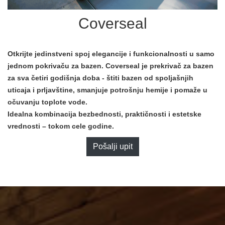
Coverseal
Otkrijte jedinstveni spoj elegancije i funkcionalnosti u samo
CENTRALNO GREJANJE
jednom pokrivaču za bazen. Coverseal je prekrivač za bazen
za sva četiri godišnja doba - štiti bazen od spoljašnjih
uticaja i prljavštine, smanjuje potrošnju hemije i pomaže u
očuvanju toplote vode.
SPA & WELLNESS
Idealna kombinacija bezbednosti, praktičnosti i estetske
vrednosti – tokom cele godine.
Pošalji upit
BAZENI I FONTANE
ZALIVNI SISTEMI