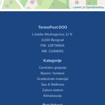
Leaflet
| ©
OpenStreetMap
TermoPool DOO
LJubiše Miodragovica 11 N
11160 Beograd
PIB: 108790604
MB: 21068055
Kategorije
Centralno grejanje
Bazeni i fontane
Građevinski materijal
Spa & Wellness
Zalivni sistemi
Klimatizacija
Brzi linkovi