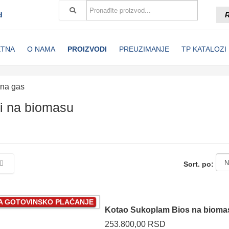
d
R
ETNA
O NAMA
PROIZVODI
PREUZIMANJE
TP KATALOZI
 na gas
vi na biomasu
Sort. po:
ZA GOTOVINSKO PLAĆANJE
Kotao Sukoplam Bios na bioma
253.800,00 RSD