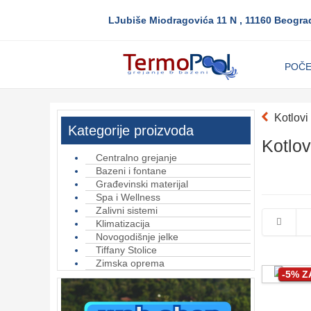
LJubiše Miodragovića 11 N , 11160 Beogra
POČ
Kotlovi
Kategorije proizvoda
Kotlo
Centralno grejanje
Bazeni i fontane
Građevinski materijal
Spa i Wellness
Zalivni sistemi
Klimatizacija
Novogodišnje jelke
Tiffany Stolice
Zimska oprema
-5% 