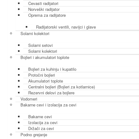
Cevasti radijatori
Norveški radijator
Oprema za radijatore
Radijatorski ventili, navijci i glave
Solarni kolektori
Solarni setovi
Solarni kolektori
Bojleri i akumulatori toplote
Bojleri za kuhinju i kupatilo
Protočni bojleri
Akumulatori toplote
Centralni bojleri (Bojleri za kotlarnice)
Rezervni delovi za bojlere
Vodomeri
Bakarne cevi i izolacija za cevi
Bakarne cevi
Izolacija za cevi
Držači za cevi
Podno grejanje