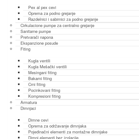
Pex al pex cevi
Oprema za podno grejanje
Razdelnici i sabirnici za podno grejanje
Cirkulacione pumpe za centralno grejanje
Sanitarne pumpe
Pretvarači napona
Ekspanzione posude
Fiting
Kugla ventili
Kugla Mešački ventili
Mesingani fiting
Bakarni fiting
Crni fiting
Pocinkovani fiting
Kompresioni fiting
Armatura
Dimnjaci
Dimne cevi
Oprema za održavanje dimnjaka
Pojedinačni elementi za montažne dimnjake
Dimni elementi bez izolacije