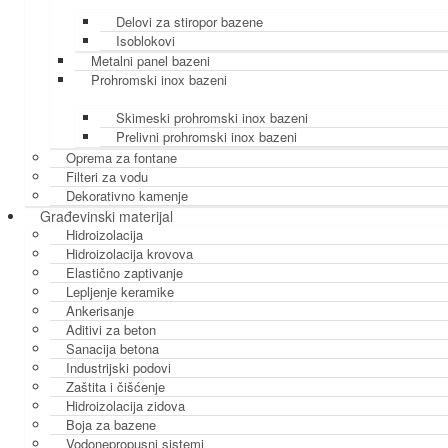
Delovi za stiropor bazene
Isoblokovi
Metalni panel bazeni
Prohromski inox bazeni
Skimeski prohromski inox bazeni
Prelivni prohromski inox bazeni
Oprema za fontane
Filteri za vodu
Dekorativno kamenje
Građevinski materijal
Hidroizolacija
Hidroizolacija krovova
Elastično zaptivanje
Lepljenje keramike
Ankerisanje
Aditivi za beton
Sanacija betona
Industrijski podovi
Zaštita i čišćenje
Hidroizolacija zidova
Boja za bazene
Vodonepropusni sistemi