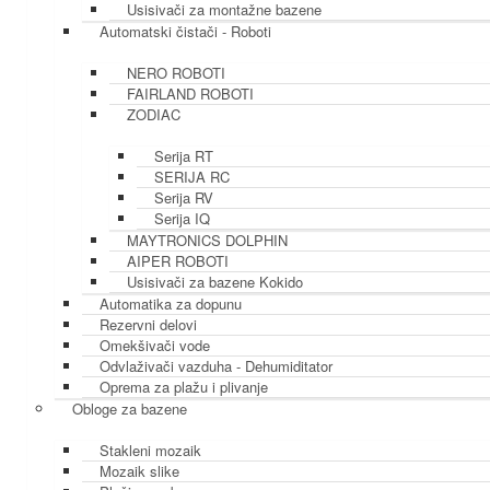
Usisivači za montažne bazene
Automatski čistači - Roboti
NERO ROBOTI
FAIRLAND ROBOTI
ZODIAC
Serija RT
SERIJA RC
Serija RV
Serija IQ
MAYTRONICS DOLPHIN
AIPER ROBOTI
Usisivači za bazene Kokido
Automatika za dopunu
Rezervni delovi
Omekšivači vode
Odvlaživači vazduha - Dehumiditator
Oprema za plažu i plivanje
Obloge za bazene
Stakleni mozaik
Mozaik slike