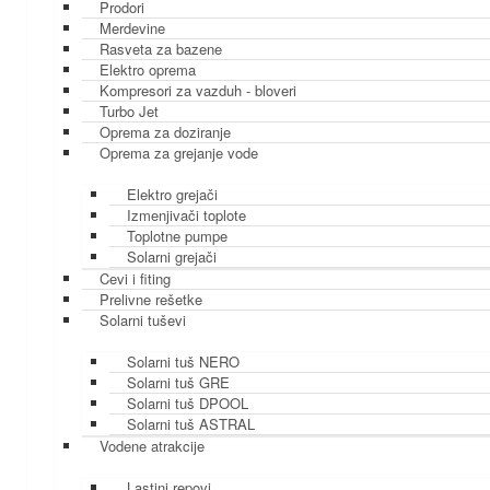
Prodori
Merdevine
Rasveta za bazene
Elektro oprema
Kompresori za vazduh - bloveri
Turbo Jet
Oprema za doziranje
Oprema za grejanje vode
Elektro grejači
Izmenjivači toplote
Toplotne pumpe
Solarni grejači
Cevi i fiting
Prelivne rešetke
Solarni tuševi
Solarni tuš NERO
Solarni tuš GRE
Solarni tuš DPOOL
Solarni tuš ASTRAL
Vodene atrakcije
Lastini repovi