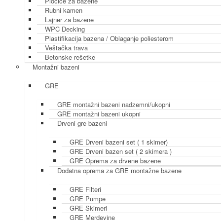
Pločice za bazene
Rubni kamen
Lajner za bazene
WPC Decking
Plastifikacija bazena / Oblaganje poliesterom
Veštačka trava
Betonske rešetke
Montažni bazeni
GRE
GRE montažni bazeni nadzemni/ukopni
GRE montažni bazeni ukopni
Drveni gre bazeni
GRE Drveni bazeni set ( 1 skimer)
GRE Drveni bazen set ( 2 skimera )
GRE Oprema za drvene bazene
Dodatna oprema za GRE montažne bazene
GRE Filteri
GRE Pumpe
GRE Skimeri
GRE Merdevine