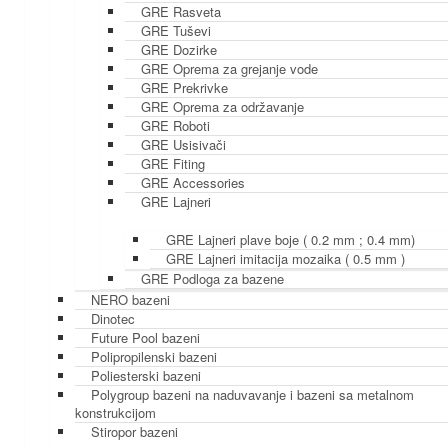
GRE Rasveta
GRE Tuševi
GRE Dozirke
GRE Oprema za grejanje vode
GRE Prekrivke
GRE Oprema za održavanje
GRE Roboti
GRE Usisivači
GRE Fiting
GRE Accessories
GRE Lajneri
GRE Lajneri plave boje ( 0.2 mm ; 0.4 mm)
GRE Lajneri imitacija mozaika ( 0.5 mm )
GRE Podloga za bazene
NERO bazeni
Dinotec
Future Pool bazeni
Polipropilenski bazeni
Poliesterski bazeni
Polygroup bazeni na naduvavanje i bazeni sa metalnom
konstrukcijom
Stiropor bazeni