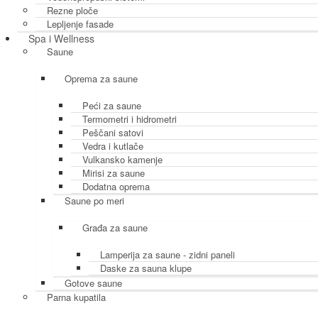
Rezne ploče
Lepljenje fasade
Spa i Wellness
Saune
Oprema za saune
Peći za saune
Termometri i hidrometri
Peščani satovi
Vedra i kutlače
Vulkansko kamenje
Mirisi za saune
Dodatna oprema
Saune po meri
Građa za saune
Lamperija za saune - zidni paneli
Daske za sauna klupe
Gotove saune
Parna kupatila