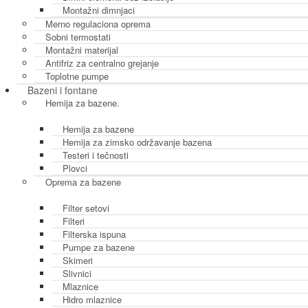
Montažni dimnjaci
Merno regulaciona oprema
Sobni termostati
Montažni materijal
Antifriz za centralno grejanje
Toplotne pumpe
Bazeni i fontane
Hemija za bazene.
Hemija za bazene
Hemija za zimsko održavanje bazena
Testeri i tečnosti
Plovci
Oprema za bazene
Filter setovi
Filteri
Filterska ispuna
Pumpe za bazene
Skimeri
Slivnici
Mlaznice
Hidro mlaznice