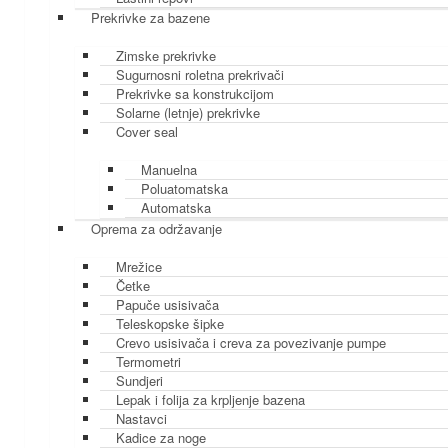
Prekrivke za bazene
Zimske prekrivke
Sugurnosni roletna prekrivači
Prekrivke sa konstrukcijom
Solarne (letnje) prekrivke
Cover seal
Manuelna
Poluatomatska
Automatska
Oprema za održavanje
Mrežice
Četke
Papuče usisivača
Teleskopske šipke
Crevo usisivača i creva za povezivanje pumpe
Termometri
Sundjeri
Lepak i folija za krpljenje bazena
Nastavci
Kadice za noge