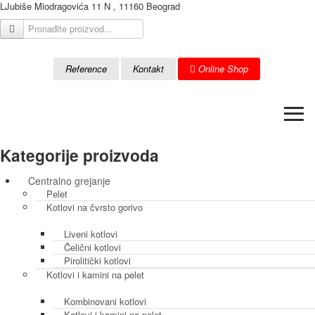
LJubiše Miodragovića 11 N , 11160 Beograd
Reference
Kontakt
Online Shop
≡
Kategorije proizvoda
Centralno grejanje
Pelet
Kotlovi na čvrsto gorivo
Liveni kotlovi
Čelični kotlovi
Pirolitički kotlovi
Kotlovi i kamini na pelet
Kombinovani kotlovi
Kotlovi i kamini na pelet