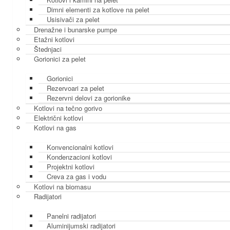
Dimni elementi za kotlove na pelet
Usisivači za pelet
Drenažne i bunarske pumpe
Etažni kotlovi
Štednjaci
Gorionici za pelet
Gorionici
Rezervoari za pelet
Rezervni delovi za gorionike
Kotlovi na tečno gorivo
Električni kotlovi
Kotlovi na gas
Konvencionalni kotlovi
Kondenzacioni kotlovi
Projektni kotlovi
Creva za gas i vodu
Kotlovi na biomasu
Radijatori
Panelni radijatori
Aluminijumski radijatori