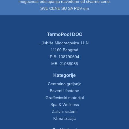
mogućnost odstupanja navedene od stvarne cene.
SVE CENE SU SA PDV-om
TermoPool DOO
LJubiše Miodragovica 11 N
11160 Beograd
PIB: 108790604
MB: 21068055
Kategorije
Centralno grejanje
Bazeni i fontane
Građevinski materijal
Spa & Wellness
Zalivni sistemi
Klimatizacija