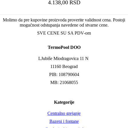
4.138,00 RSD
Molimo da pre kupovine proizvoda proverite validnost cena. Postoji
mogućnost odstupanja navedene od stvarne cene.
SVE CENE SU SA PDV-om
TermoPool DOO
LJubiše Miodragovica 11 N
11160 Beograd
PIB: 108790604
MB: 21068055
Kategorije
Centralno grejanje
Bazeni i fontane