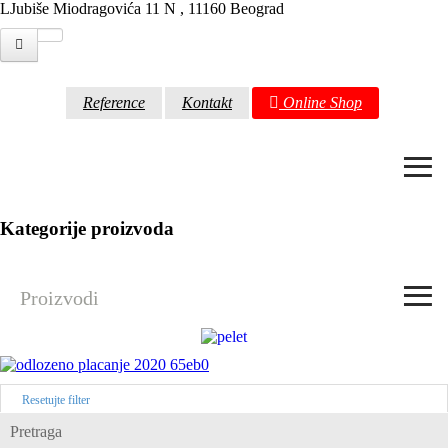
LJubiše Miodragovića 11 N , 11160 Beograd
Reference
Kontakt
Online Shop
≡
Kategorije proizvoda
≡
Proizvodi
Resetujte filter
Pretraga