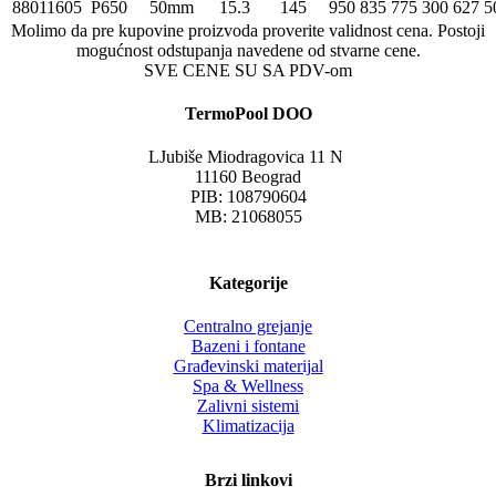
88011605
P650
50mm
15.3
145
950
835
775
300
627
5
Molimo da pre kupovine proizvoda proverite validnost cena. Postoji
mogućnost odstupanja navedene od stvarne cene.
SVE CENE SU SA PDV-om
TermoPool DOO
LJubiše Miodragovica 11 N
11160 Beograd
PIB: 108790604
MB: 21068055
Kategorije
Centralno grejanje
Bazeni i fontane
Građevinski materijal
Spa & Wellness
Zalivni sistemi
Klimatizacija
Brzi linkovi