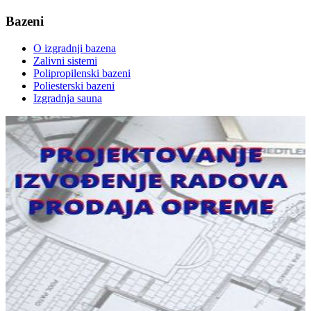
Bazeni
O izgradnji bazena
Zalivni sistemi
Polipropilenski bazeni
Poliesterski bazeni
Izgradnja sauna