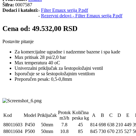
Šifra:
0007587
Dodaci i katalozi:
-
Filter Emaux serija P.pdf
-
Rezervni delovi - Filter Emaux serija P.pdf
Cena od:
49.532,00 RSD
Postavite pitanje
Za komercijalne ugradne i nadzemne bazene i spa kade
Max pritisak 28 psi/2,0 bar
Max temperatura 40 oC
Univerzalni priključak za šestopoložajni ventil
Isporučuje se sa šestopoložajnim ventilom
Preporučen pesak: 0,5-0,8mm
Protok
Količina
Kod
Model
Priključak
A
B
C
D
E
m3/h
peska kg
88011603
P450
50mm
7.8
45
814
698
638
210
449
3
88011604
P500
50mm
10.8
85
845
730
670
235
527
5