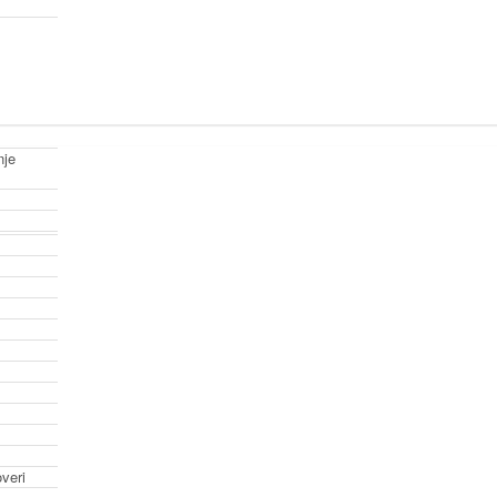
nje
veri