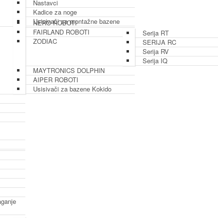
Nastavci
Kadice za noge
Usisivači za montažne bazene
NERO ROBOTI
FAIRLAND ROBOTI
Serija RT
ZODIAC
SERIJA RC
Serija RV
Serija IQ
MAYTRONICS DOLPHIN
AIPER ROBOTI
Usisivači za bazene Kokido
aganje