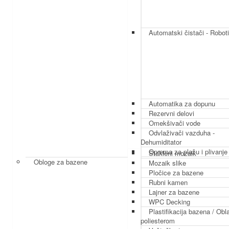
Automatski čistači - Roboti
Automatika za dopunu
Rezervni delovi
Omekšivači vode
Odvlaživači vazduha -
Dehumiditator
Oprema za plažu i plivanje
Stakleni mozaik
Obloge za bazene
Mozaik slike
Pločice za bazene
Rubni kamen
Lajner za bazene
WPC Decking
Plastifikacija bazena / Obl
poliesterom