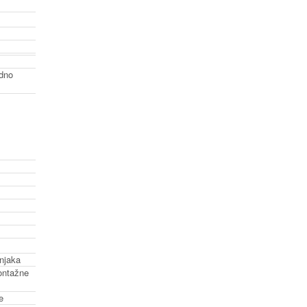
odno
njaka
ontažne
e