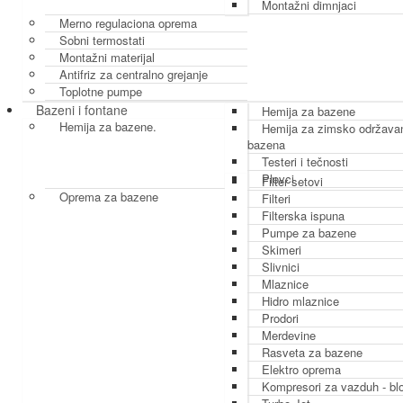
Montažni dimnjaci
Merno regulaciona oprema
Sobni termostati
Montažni materijal
Antifriz za centralno grejanje
Toplotne pumpe
Bazeni i fontane
Hemija za bazene
Hemija za bazene.
Hemija za zimsko održava
bazena
Testeri i tečnosti
Plovci
Filter setovi
Oprema za bazene
Filteri
Filterska ispuna
Pumpe za bazene
Skimeri
Slivnici
Mlaznice
Hidro mlaznice
Prodori
Merdevine
Rasveta za bazene
Elektro oprema
Kompresori za vazduh - blo