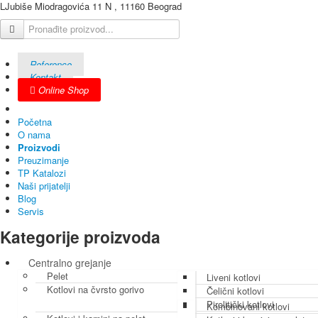
LJubiše Miodragovića 11 N , 11160 Beograd
Reference
Kontakt
Online Shop
Početna
O nama
Proizvodi
Preuzimanje
TP Katalozi
Naši prijatelji
Blog
Servis
Kategorije proizvoda
Centralno grejanje
Pelet
Liveni kotlovi
Kotlovi na čvrsto gorivo
Čelični kotlovi
Pirolitički kotlovi
Kombinovani kotlovi