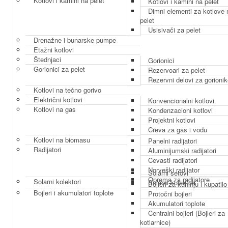
Kotlovi i kamini na pelet
Kotlovi i kamini na pelet
Dimni elementi za kotlove 
pelet
Usisivači za pelet
Drenažne i bunarske pumpe
Etažni kotlovi
Štednjaci
Gorionici
Gorionici za pelet
Rezervoari za pelet
Rezervni delovi za gorioni
Kotlovi na tečno gorivo
Električni kotlovi
Konvencionalni kotlovi
Kotlovi na gas
Kondenzacioni kotlovi
Projektni kotlovi
Creva za gas i vodu
Kotlovi na biomasu
Panelni radijatori
Radijatori
Aluminijumski radijatori
Cevasti radijatori
Norveški radijator
Solarni setovi
Oprema za radijatore
Solarni kolektori
Solarni kolektori
Bojleri za kuhinju i kupatilo
Bojleri i akumulatori toplote
Protočni bojleri
Akumulatori toplote
Centralni bojleri (Bojleri za
kotlarnice)