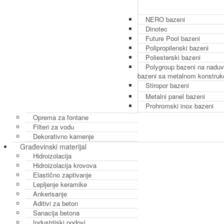
NERO bazeni
Dinotec
Future Pool bazeni
Polipropilenski bazeni
Poliesterski bazeni
Polygroup bazeni na naduv
bazeni sa metalnom konstruk
Stiropor bazeni
Metalni panel bazeni
Prohromski inox bazeni
Oprema za fontane
Filteri za vodu
Dekorativno kamenje
Građevinski materijal
Hidroizolacija
Hidroizolacija krovova
Elastično zaptivanje
Lepljenje keramike
Ankerisanje
Aditivi za beton
Sanacija betona
Industrijski podovi