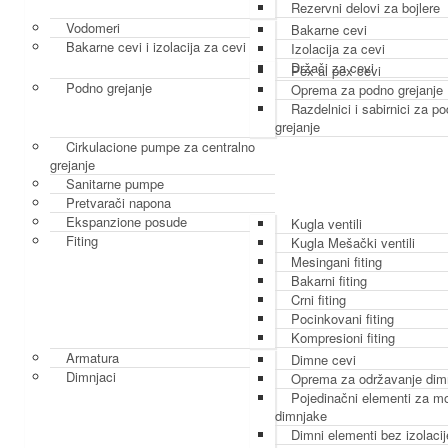
Rezervni delovi za bojlere
Vodomeri
Bakarne cevi
Bakarne cevi i izolacija za cevi
Izolacija za cevi
Držači za cevi
Pex al pex cevi
Podno grejanje
Oprema za podno grejanje
Razdelnici i sabirnici za p
grejanje
Cirkulacione pumpe za centralno
grejanje
Sanitarne pumpe
Pretvarači napona
Ekspanzione posude
Kugla ventili
Fiting
Kugla Mešački ventili
Mesingani fiting
Bakarni fiting
Crni fiting
Pocinkovani fiting
Kompresioni fiting
Armatura
Dimne cevi
Dimnjaci
Oprema za održavanje dim
Pojedinačni elementi za m
dimnjake
Dimni elementi bez izolacij