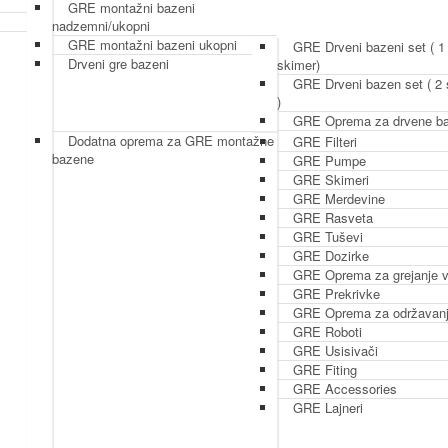
GRE montažni bazeni
nadzemni/ukopni
GRE montažni bazeni ukopni
GRE Drveni bazeni set ( 1
Drveni gre bazeni
skimer)
GRE Drveni bazen set ( 2
)
GRE Oprema za drvene b
Dodatna oprema za GRE montažne
GRE Filteri
bazene
GRE Pumpe
GRE Skimeri
GRE Merdevine
GRE Rasveta
GRE Tuševi
GRE Dozirke
GRE Oprema za grejanje 
GRE Prekrivke
GRE Oprema za održavan
GRE Roboti
GRE Usisivači
GRE Fiting
GRE Accessories
GRE Lajneri