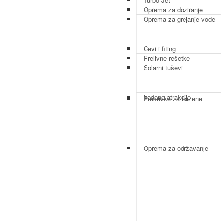
Turbo Jet
Oprema za doziranje
Oprema za grejanje vode
Cevi i fiting
Prelivne rešetke
Solarni tuševi
Vodene atrakcije
Prekrivke za bazene
Oprema za održavanje