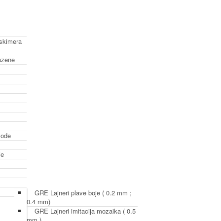
 skimera
azene
vode
je
GRE Lajneri plave boje ( 0.2 mm ;
0.4 mm)
GRE Lajneri imitacija mozaika ( 0.5
mm )