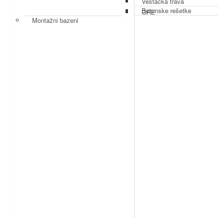
Veštačka trava
Betonske rešetke
GRE
Montažni bazeni