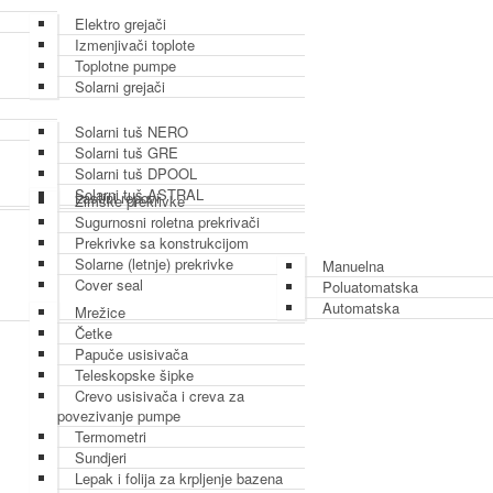
Elektro grejači
Izmenjivači toplote
Toplotne pumpe
Solarni grejači
Solarni tuš NERO
Solarni tuš GRE
Solarni tuš DPOOL
Solarni tuš ASTRAL
Lastini repovi
Zimske prekrivke
Sugurnosni roletna prekrivači
Prekrivke sa konstrukcijom
Solarne (letnje) prekrivke
Manuelna
Cover seal
Poluatomatska
Automatska
Mrežice
Četke
Papuče usisivača
Teleskopske šipke
Crevo usisivača i creva za
povezivanje pumpe
Termometri
Sundjeri
Lepak i folija za krpljenje bazena