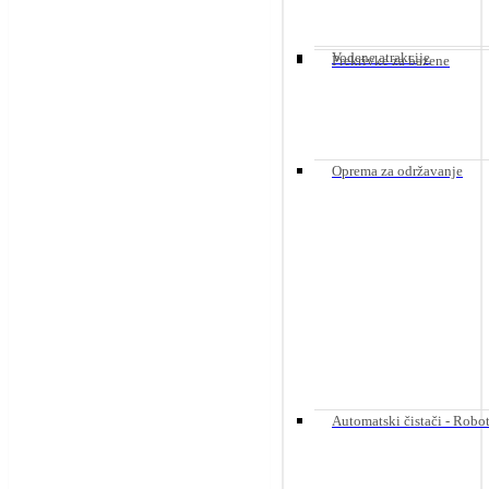
Vodene atrakcije
Prekrivke za bazene
Oprema za održavanje
Automatski čistači - Robot