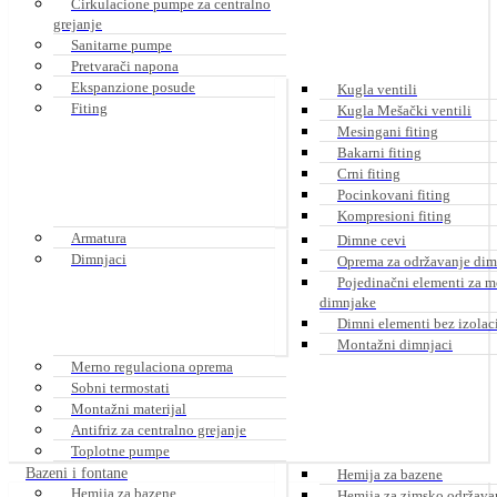
Cirkulacione pumpe za centralno
grejanje
Sanitarne pumpe
Pretvarači napona
Ekspanzione posude
Kugla ventili
Fiting
Kugla Mešački ventili
Mesingani fiting
Bakarni fiting
Crni fiting
Pocinkovani fiting
Kompresioni fiting
Armatura
Dimne cevi
Dimnjaci
Oprema za održavanje dim
Pojedinačni elementi za 
dimnjake
Dimni elementi bez izolac
Montažni dimnjaci
Merno regulaciona oprema
Sobni termostati
Montažni materijal
Antifriz za centralno grejanje
Toplotne pumpe
Bazeni i fontane
Hemija za bazene
Hemija za bazene.
Hemija za zimsko održava