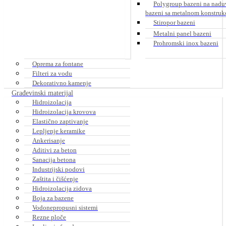
Polygroup bazeni na nadu
bazeni sa metalnom konstruk
Stiropor bazeni
Metalni panel bazeni
Prohromski inox bazeni
Oprema za fontane
Filteri za vodu
Dekorativno kamenje
Građevinski materijal
Hidroizolacija
Hidroizolacija krovova
Elastično zaptivanje
Lepljenje keramike
Ankerisanje
Aditivi za beton
Sanacija betona
Industrijski podovi
Zaštita i čišćenje
Hidroizolacija zidova
Boja za bazene
Vodonepropusni sistemi
Rezne ploče