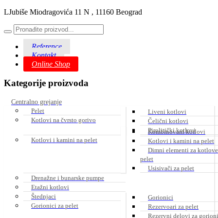
LJubiše Miodragovića 11 N , 11160 Beograd
Reference
Kontakt
Online Shop
Kategorije proizvoda
Centralno grejanje
Pelet
Liveni kotlovi
Kotlovi na čvrsto gorivo
Čelični kotlovi
Pirolitički kotlovi
Kombinovani kotlovi
Kotlovi i kamini na pelet
Kotlovi i kamini na pelet
Dimni elementi za kotlove
pelet
Usisivači za pelet
Drenažne i bunarske pumpe
Etažni kotlovi
Štednjaci
Gorionici
Gorionici za pelet
Rezervoari za pelet
Rezervni delovi za gorion