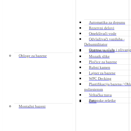
Automatika za dopunu
Rezervni delovi
Omekšivači vode
Odvlaživači vazduha -
Dehumiditator
Oprema za plažu i plivanj
Stakleni mozaik
Obloge za bazene
Mozaik slike
Pločice za bazene
Rubni kamen
Lajner za bazene
WPC Decking
Plastifikacija bazena / Ob
poliesterom
Veštačka trava
Betonske rešetke
GRE
Montažni bazeni