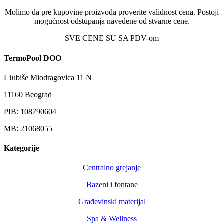
Molimo da pre kupovine proizvoda proverite validnost cena. Postoji
mogućnost odstupanja navedene od stvarne cene.
SVE CENE SU SA PDV-om
TermoPool DOO
LJubiše Miodragovica 11 N
11160 Beograd
PIB: 108790604
MB: 21068055
Kategorije
Centralno grejanje
Bazeni i fontane
Građevinski materijal
Spa & Wellness