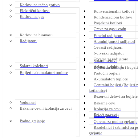
Kotlovi na tečno gorivo
Električni kotlovi
Konvencionalni kotlovi
Kotlovi na gas
Kondenzacioni kotlovi
Projektni kotlovi
Creva za gas i vodu
Kotlovi na biomasu
Panelni radijatori
Radijatori
Aluminijumski radijatori
Cevasti radijatori
Norveški radijator
Oprema za radijatore
Solarni setovi
Solarni kolektori
Solarni kolektori
Bojleri za kuhinju i kupat
Bojleri i akumulatori toplote
Protočni bojleri
Akumulatori toplote
Centralni bojleri (Bojleri 
kotlarnice)
Rezervni delovi za bojlere
Vodomeri
Bakarne cevi
Bakarne cevi i izolacija za cevi
Izolacija za cevi
Držači za cevi
Pex al pex cevi
Podno grejanje
Oprema za podno grejanje
Razdelnici i sabirnici za 
grejanje