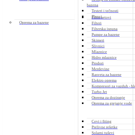
bazena
Testeri i tečnosti
Plovci
Filter setovi
Oprema za bazene
Filteri
Filterska ispuna
Pumpe za bazene
Skimeri
Slivnici
Mlaznice
Hidro mlaznice
Prodori
Merdevine
Rasveta za bazene
Elektro oprema
Kompresori za vazduh - bl
Turbo Jet
Oprema za doziranje
Oprema za grejanje vode
Cevi i fiting
Prelivne rešetke
Solarni tuševi