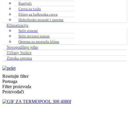
Kapljači
Creva za vodu
Fiting za baštenska creva
Hidroforske posude i oprema
Klimatizacija
Split sistemi
Split inverter sistem
Oprema za montažu klima
Novogodišnje jelke
Tiffany Stolice
Zimska oprema
Resetujte filter
Pretraga
Filter proizvoda
Proizvođači