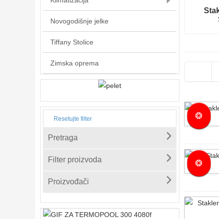
Klimatizacija
Stak
Novogodišnje jelke
Tiffany Stolice
Zimska oprema
❂
Resetujte filter
Pretraga
Filter proizvoda
❂
Proizvođači