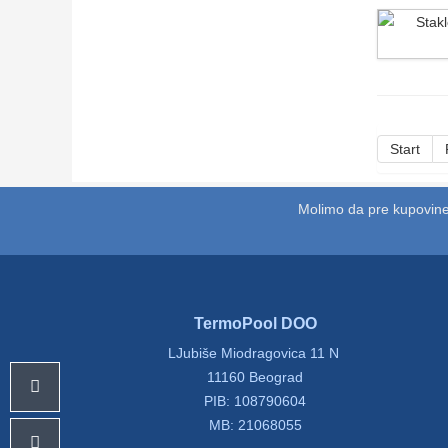
Start
Molimo da pre kupovine
TermoPool DOO
LJubiše Miodragovica 11 N
11160 Beograd
PIB: 108790604
MB: 21068055