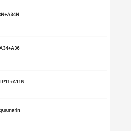
33N+A34N
+A34+A36
ll P11+A11N
Aquamarin