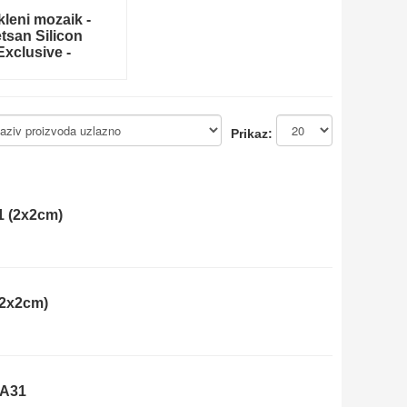
kleni mozaik -
tsan Silicon
Exclusive -
Prikaz:
1 (2x2cm)
(2x2cm)
 A31