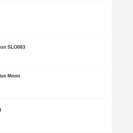
goon SLO083
Blue Moon
d