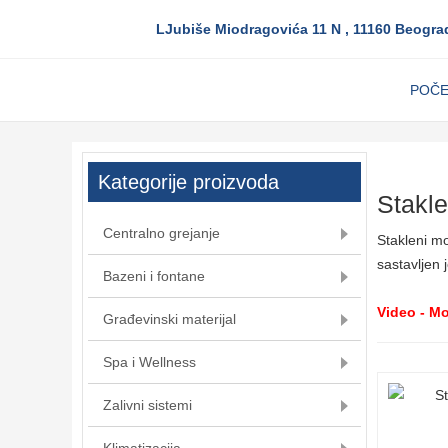
LJubiše Miodragovića 11 N , 11160 Beogra
POČ
Kategorije proizvoda
Stakl
Centralno grejanje
Stakleni mo
sastavljen 
Bazeni i fontane
Video - M
Građevinski materijal
Spa i Wellness
Zalivni sistemi