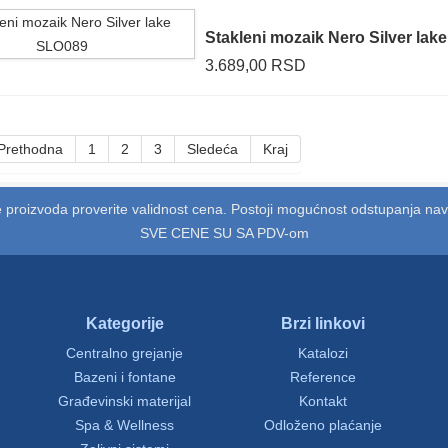
Stakleni mozaik Nero Silver lak
3.689,00 RSD
Prethodna
1
2
3
Sledeća
Kraj
 proizvoda proverite validnost cena. Postoji mogućnost odstupanja na
SVE CENE SU SA PDV-om
Kategorije
Brzi linkovi
Centralno grejanje
Katalozi
Bazeni i fontane
Reference
Građevinski materijal
Kontakt
Spa & Wellness
Odloženo plaćanje