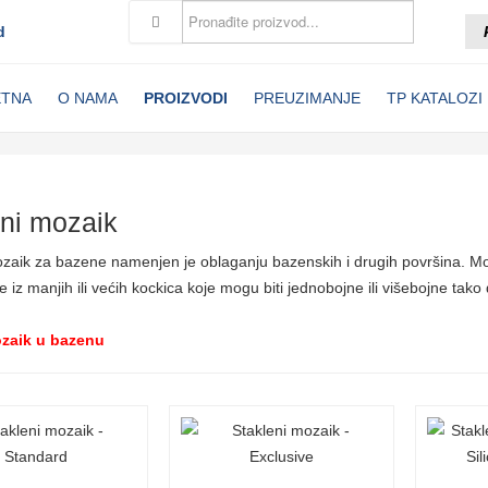
d
ETNA
O NAMA
PROIZVODI
PREUZIMANJE
TP KATALOZI
eni mozaik
zaik za bazene namenjen je oblaganju bazenskih i drugih površina. Može
je iz manjih ili većih kockica koje mogu biti jednobojne ili višebojne ta
ozaik u bazenu