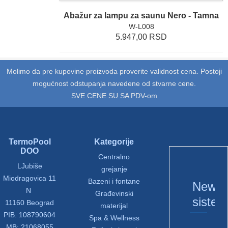
Abažur za lampu za saunu Nero - Tamna
W-L008
5.947,00 RSD
Molimo da pre kupovine proizvoda proverite validnost cena. Postoji
mogućnost odstupanja navedene od stvarne cene.
SVE CENE SU SA PDV-om
TermoPool
Kategorije
DOO
Centralno
LJubiše
grejanje
Miodragovica 11
Bazeni i fontane
Newsle
N
Građevinski
sistem
11160 Beograd
materijal
PIB: 108790604
Spa & Wellness
MB: 21068055