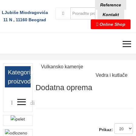
Reference
LJubiše Miodragovića
Kontakt
11 N , 11160 Beograd
Online Shop
≡
Vulkansko kamenje
Kategorije
Vedra i kutlače
proizvoda
Dodatna oprema
≡
Proizvodi
Prikaz: