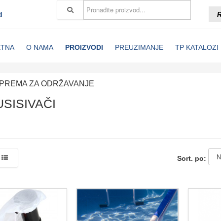
d
R
ETNA
O NAMA
PROIZVODI
PREUZIMANJE
TP KATALOZI
PREMA ZA ODRŽAVANJE
SISIVAČI
Sort. po: