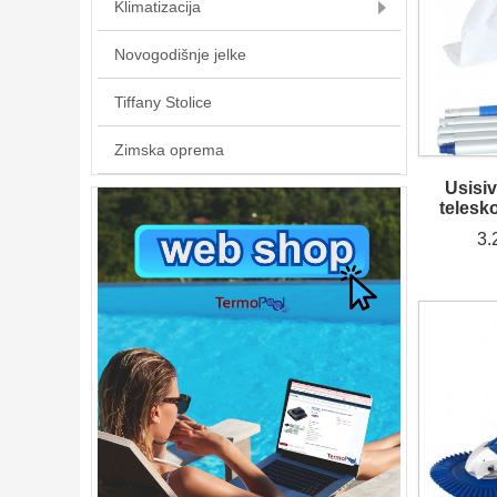
Klimatizacija
Novogodišnje jelke
Tiffany Stolice
Zimska oprema
Usisi
telesk
3.