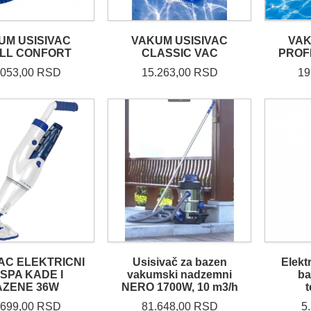
UM USISIVAC
VAKUM USISIVAC
VAK
LL CONFORT
CLASSIC VAC
PROF
.053,00 RSD
15.263,00 RSD
19
AC ELEKTRICNI
Usisivač za bazen
Elekt
 SPA KADE I
vakumski nadzemni
ba
AZENE 36W
NERO 1700W, 10 m3/h
.699,00 RSD
81.648,00 RSD
5