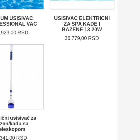
UM USISIVAC
USISIVAC ELEKTRICNI
ESSIONAL VAC
ZA SPA KADE I
BAZENE 13-20W
.923,00 RSD
36.779,00 RSD
rični usisivač za
zen/kadu sa
teleskopom
.341,00 RSD