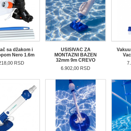
vač sa džakom i
USISIVAC ZA
Vakuum
opom Nero 1.6m
MONTAZNI BAZEN
Vac
32mm 9m CREVO
218,00 RSD
7
6.902,00 RSD