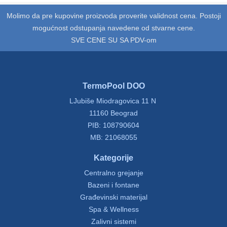
Molimo da pre kupovine proizvoda proverite validnost cena. Postoji
mogućnost odstupanja navedene od stvarne cene.
SVE CENE SU SA PDV-om
TermoPool DOO
LJubiše Miodragovica 11 N
11160 Beograd
PIB: 108790604
MB: 21068055
Kategorije
Centralno grejanje
Bazeni i fontane
Građevinski materijal
Spa & Wellness
Zalivni sistemi