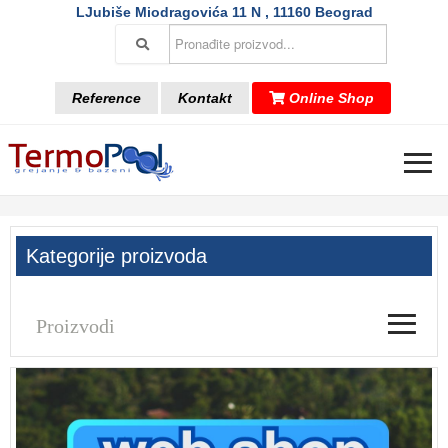
LJubiše Miodragovića 11 N , 11160 Beograd
Reference
Kontakt
Online Shop
≡
Kategorije proizvoda
≡
Proizvodi