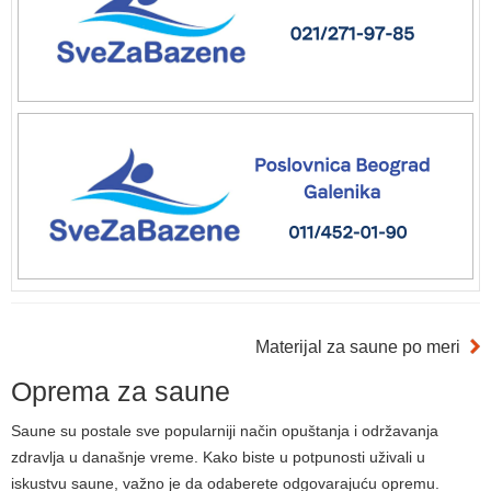
Materijal za saune po meri
Oprema za saune
Saune su postale sve popularniji način opuštanja i održavanja
zdravlja u današnje vreme. Kako biste u potpunosti uživali u
iskustvu saune, važno je da odaberete odgovarajuću opremu.