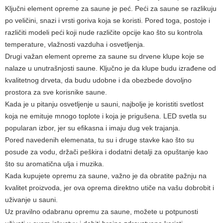
Ključni element opreme za saune je peć. Peći za saune se razlikuju
po veličini, snazi i vrsti goriva koja se koristi. Pored toga, postoje i
različiti modeli peći koji nude različite opcije kao što su kontrola
temperature, vlažnosti vazduha i osvetljenja.
Drugi važan element opreme za saune su drvene klupe koje se
nalaze u unutrašnjosti saune. Ključno je da klupe budu izrađene od
kvalitetnog drveta, da budu udobne i da obezbede dovoljno
prostora za sve korisnike saune.
Kada je u pitanju osvetljenje u sauni, najbolje je koristiti svetlost
koja ne emituje mnogo toplote i koja je prigušena. LED svetla su
popularan izbor, jer su efikasna i imaju dug vek trajanja.
Pored navedenih elemenata, tu su i druge stavke kao što su
posude za vodu, držači peškira i dodatni detalji za opuštanje kao
što su aromatična ulja i muzika.
Kada kupujete opremu za saune, važno je da obratite pažnju na
kvalitet proizvoda, jer ova oprema direktno utiče na vašu dobrobit i
uživanje u sauni.
Uz pravilno odabranu opremu za saune, možete u potpunosti