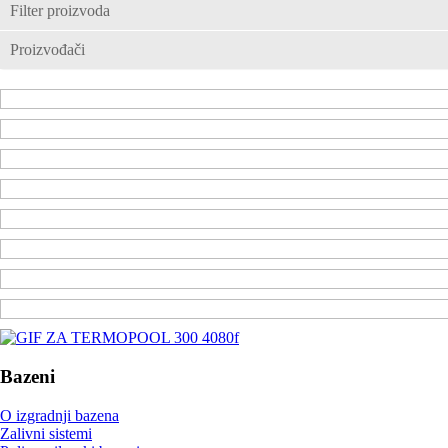
Filter proizvoda
Proizvođači
Bazeni
O izgradnji bazena
Zalivni sistemi