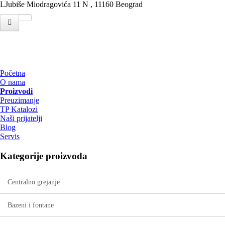
LJubiše Miodragovića 11 N , 11160 Beograd
Početna
O nama
Proizvodi
Preuzimanje
TP Katalozi
Naši prijatelji
Blog
Servis
Kategorije proizvoda
Centralno grejanje
Bazeni i fontane