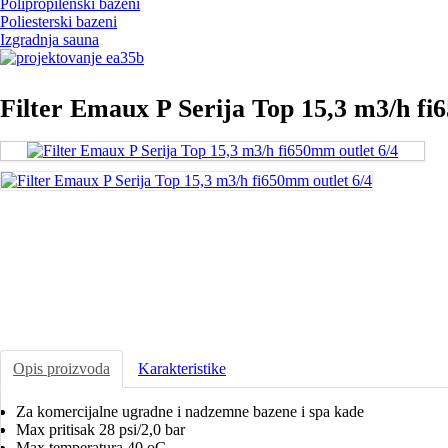
Polipropilenski bazeni
Poliesterski bazeni
Izgradnja sauna
Filter Emaux P Serija Top 15,3 m3/h fi
Opis proizvoda
Karakteristike
Za komercijalne ugradne i nadzemne bazene i spa kade
Max pritisak 28 psi/2,0 bar
Max temperatura 40 oC