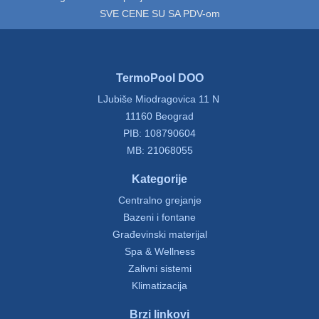
SVE CENE SU SA PDV-om
TermoPool DOO
LJubiše Miodragovica 11 N
11160 Beograd
PIB: 108790604
MB: 21068055
Kategorije
Centralno grejanje
Bazeni i fontane
Građevinski materijal
Spa & Wellness
Zalivni sistemi
Klimatizacija
Brzi linkovi