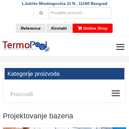
LJubiše Miodragovića 11 N , 11160 Beograd
Reference
Kontakt
Online Shop
≡
Kategorije proizvoda
≡
Proizvodi
Projektovanje bazena