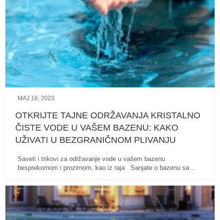
MAJ 16, 2023
OTKRIJTE TAJNE ODRŽAVANJA KRISTALNO
ČISTE VODE U VAŠEM BAZENU: KAKO
UŽIVATI U BEZGRANIČNOM PLIVANJU
Saveti i trikovi za održavanje vode u vašem bazenu
besprekornom i prozirnom, kao iz rajа Sanjate o bazenu sa…