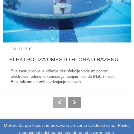
JUL 17, 2019
ELEKTROLIZA UMESTO HLORA U BAZENU
Sve zastupljenije je vršenje dezinfekcije vode uz pomoć
elektrolize, odnosno korišćenja natrijum hlorida (NaCl) – soli.
Elektrolizom se vrši razdvajanje osnovih…
Molimo da pre kupovine proizvoda proverite validnost cena. Postoji
mogućnost odstupanja navedene od stvarne cene.