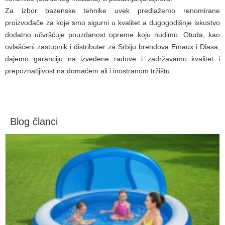
Za izbor bazenske tehnike uvek predlažemo renomirane
proizvođače za koje smo sigurni u kvalitet a dugogodišnje iskustvo
dodatno učvršćuje pouzdanost opreme koju nudimo. Otuda, kao
ovlašćeni zastupnik i distributer za Srbiju brendova Emaux i Diasa,
dajemo garanciju na izvedene radove i zadržavamo kvalitet i
prepoznatljivost na domaćem ali i inostranom tržištu.
Blog članci