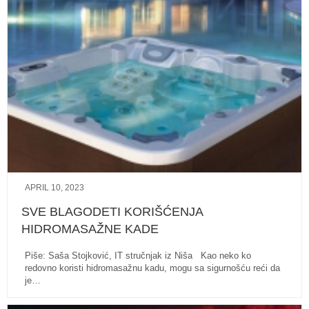
APRIL 10, 2023
SVE BLAGODETI KORIŠĆENJA
HIDROMASAŽNE KADE
Piše: Saša Stojković, IT stručnjak iz Niša Kao neko ko
redovno koristi hidromasažnu kadu, mogu sa sigurnošću reći da
je…