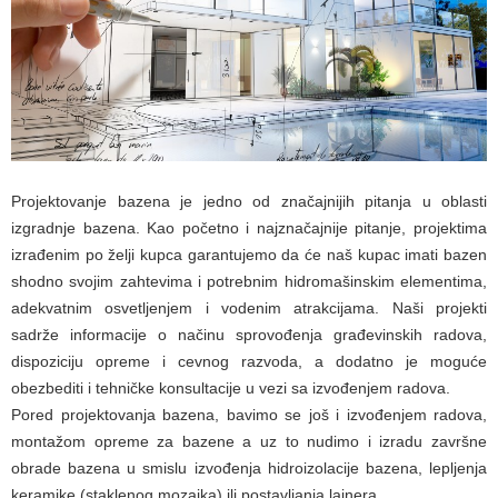
Projektovanje bazena je jedno od značajnijih pitanja u oblasti
izgradnje bazena. Kao početno i najznačajnije pitanje, projektima
izrađenim po želji kupca garantujemo da će naš kupac imati bazen
shodno svojim zahtevima i potrebnim hidromašinskim elementima,
adekvatnim osvetljenjem i vodenim atrakcijama. Naši projekti
sadrže informacije o načinu sprovođenja građevinskih radova,
dispoziciju opreme i cevnog razvoda, a dodatno je moguće
obezbediti i tehničke konsultacije u vezi sa izvođenjem radova.
Pored projektovanja bazena, bavimo se još i izvođenjem radova,
montažom opreme za bazene a uz to nudimo i izradu završne
obrade bazena u smislu izvođenja hidroizolacije bazena, lepljenja
keramike (staklenog mozaika) ili postavljanja lajnera.