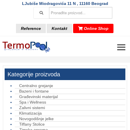
LJubiše Miodragovića 11 N , 11160 Beograd
Reference
Kontakt
Online Shop
≡
Kategorije proizvoda
Centralno grejanje
Bazeni i fontane
Građevinski materijal
Spa i Wellness
Zalivni sistemi
Klimatizacija
Novogodišnje jelke
Tiffany Stolice
Zimska oprema