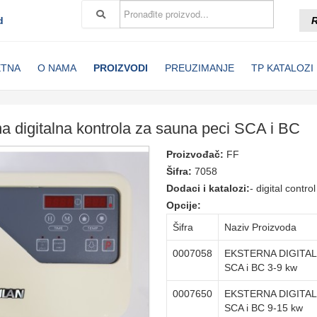
d
R
ETNA
O NAMA
PROIZVODI
PREUZIMANJE
TP KATALOZI
a digitalna kontrola za sauna peci SCA i BC
Proizvođač:
FF
Šifra:
7058
Dodaci i katalozi:
-
digital contr
Opcije:
Šifra
Naziv Proizvoda
0007058
EKSTERNA DIGITA
SCA i BC 3-9 kw
0007650
EKSTERNA DIGITA
SCA i BC 9-15 kw