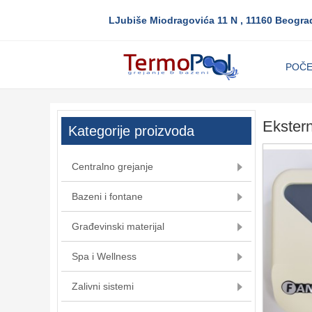
LJubiše Miodragovića 11 N , 11160 Beogra
POČ
Ekstern
Kategorije proizvoda
Centralno grejanje
Bazeni i fontane
Građevinski materijal
Spa i Wellness
Zalivni sistemi