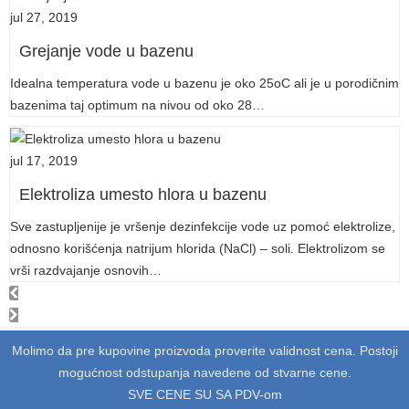
jul 27, 2019
Grejanje vode u bazenu
Idealna temperatura vode u bazenu je oko 25oC ali je u porodičnim
bazenima taj optimum na nivou od oko 28…
jul 17, 2019
Elektroliza umesto hlora u bazenu
Sve zastupljenije je vršenje dezinfekcije vode uz pomoć elektrolize,
odnosno korišćenja natrijum hlorida (NaCl) – soli. Elektrolizom se
vrši razdvajanje osnovih…
Molimo da pre kupovine proizvoda proverite validnost cena. Postoji
mogućnost odstupanja navedene od stvarne cene.
SVE CENE SU SA PDV-om