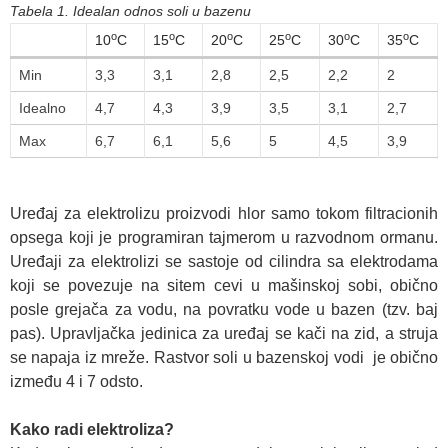
Tabela 1. Idealan odnos soli u bazenu
o
o
o
o
o
o
10
C
15
C
20
C
25
C
30
C
35
C
Min
3,3
3,1
2,8
2,5
2,2
2
Idealno
4,7
4,3
3,9
3,5
3,1
2,7
Max
6,7
6,1
5,6
5
4,5
3,9
Uređaj za elektrolizu
proizvodi hlor samo tokom filtracionih
opsega koji je programiran tajmerom u razvodnom ormanu.
Uređaji za elektrolizi se sastoje od cilindra sa elektrodama
koji se povezuje na sitem cevi u mašinskoj sobi, obično
posle grejača za vodu, na povratku vode u bazen (tzv. baj
pas). Upravljačka jedinica za uređaj se kači na zid, a struja
se napaja iz mreže. Rastvor soli u bazenskoj vodi je obično
između 4 i 7 odsto.
Kako radi elektroliza?