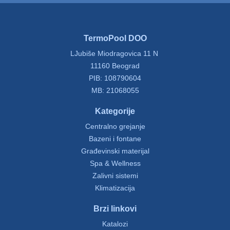
TermoPool DOO
LJubiše Miodragovica 11 N
11160 Beograd
PIB: 108790604
MB: 21068055
Kategorije
Centralno grejanje
Bazeni i fontane
Građevinski materijal
Spa & Wellness
Zalivni sistemi
Klimatizacija
Brzi linkovi
Katalozi