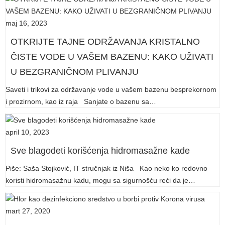
maj 16, 2023
OTKRIJTE TAJNE ODRŽAVANJA KRISTALNO
ČISTE VODE U VAŠEM BAZENU: KAKO UŽIVATI
U BEZGRANIČNOM PLIVANJU
Saveti i trikovi za održavanje vode u vašem bazenu besprekornom
i prozirnom, kao iz rajа Sanjate o bazenu sa…
april 10, 2023
Sve blagodeti korišćenja hidromasažne kade
Piše: Saša Stojković, IT stručnjak iz Niša Kao neko ko redovno
koristi hidromasažnu kadu, mogu sa sigurnošću reći da je…
mart 27, 2020