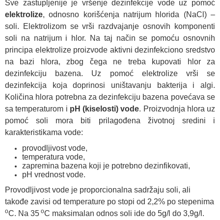
Sve zastupljenije je vršenje dezinfekcije
vode uz pomoć
elektrolize
, odnosno korišćenja natrijum hlorida (NaCl) –
soli. Elektrolizom se vrši razdvajanje osnovih komponenti
soli na natrijum i hlor. Na taj način se pomoću osnovnih
principa elektrolize proizvode aktivni dezinfekciono sredstvo
na bazi hlora, zbog čega ne treba kupovati hlor za
dezinfekciju bazena.
Uz pomoć elektrolize vrši se
dezinfekcija koja doprinosi uništavanju bakterija i algi.
Količina hlora potrebna za dezinfekciju bazena povećava se
sa temperaturom i
pH (kiselosti) vode
. Proizvodnja hlora uz
pomoć soli mora biti prilagođena životnoj sredini i
karakteristikama vode:
provodljivost vode,
temperatura vode,
zapremina bazena koji je potrebno dezinfikovati,
pH vrednost vode.
Provodljivost vode je proporcionalna sadržaju soli, ali
takođe zavisi od temperature po stopi od 2,2% po stepenima
o
o
C. Na 35
C maksimalan odnos soli ide do 5g/l do 3,9g/l.