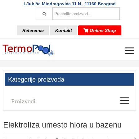
LJubiše Miodragovića 11 N , 11160 Beograd
Reference
Kontakt
Online Shop
≡
Kategorije proizvoda
≡
Proizvodi
Elektroliza umesto hlora u bazenu