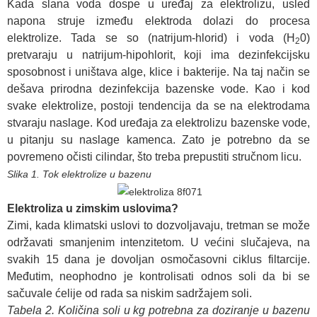
Kada slana voda dospe u uređaj za elektrolizu, usled
napona struje između elektroda dolazi do procesa
elektrolize. Tada se so (natrijum-hlorid) i voda (H
0)
2
pretvaraju u natrijum-hipohlorit, koji ima dezinfekcijsku
sposobnost i uništava alge, klice i bakterije. Na taj način se
dešava prirodna dezinfekcija bazenske vode.
Kao i kod
svake elektrolize, postoji tendencija da se na elektrodama
stvaraju naslage. Kod uređaja za elektrolizu bazenske vode,
u pitanju su naslage kamenca. Zato je potrebno da se
povremeno očisti cilindar, što treba prepustiti stručnom licu.
Slika 1. Tok elektrolize u bazenu
Elektroliza
u zimskim uslovima?
Zimi, kada klimatski uslovi to dozvoljavaju, tretman se može
održavati smanjenim intenzitetom. U većini slučajeva, na
svakih 15 dana je dovoljan osmočasovni ciklus filtarcije.
Međutim, neophodno je kontrolisati odnos soli da bi se
sačuvale ćelije od rada sa niskim sadržajem soli.
Tabela 2. Količina soli u kg potrebna za doziranje u bazenu