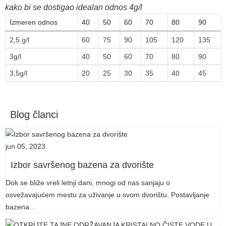
kako bi se dostigao idealan odnos 4g/l
Izmeren odnos
40
50
60
70
80
90
2,5 g/l
60
75
90
105
120
135
3g/l
40
50
60
70
80
90
3,5g/l
20
25
30
35
40
45
Blog članci
jun 05, 2023
Izbor savršenog bazena za dvorište
Dok se bliže vreli letnji dani, mnogi od nas sanjaju o
osvežavajućem mestu za uživanje u svom dvorištu. Postavljanje
bazena…