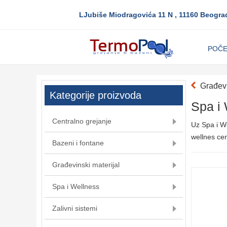
LJubiše Miodragovića 11 N , 11160 Beogra
POČ
Građevi
Kategorije proizvoda
Spa i
Centralno grejanje
Uz Spa i We
wellnes cen
Bazeni i fontane
Građevinski materijal
Spa i Wellness
Zalivni sistemi