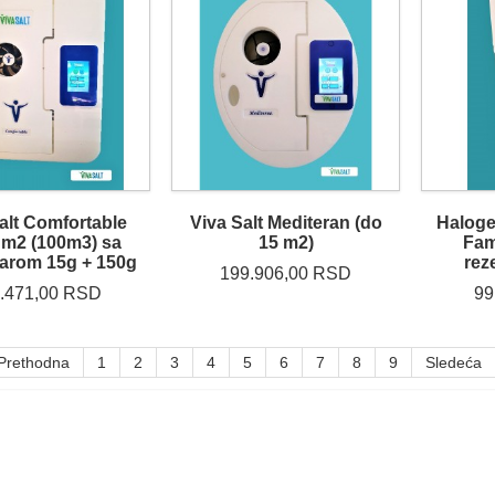
alt Comfortable
Viva Salt Mediteran (do
Haloge
 m2 (100m3) sa
15 m2)
Fam
arom 15g + 150g
rez
199.906,00 RSD
.471,00 RSD
99
Prethodna
1
2
3
4
5
6
7
8
9
Sledeća