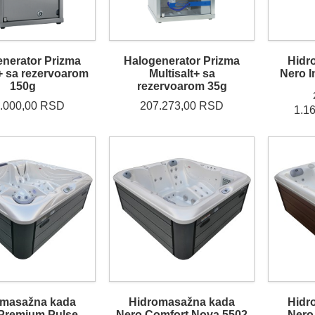
nerator Prizma
Halogenerator Prizma
Hidr
t+ sa rezervoarom
Multisalt+ sa
Nero I
150g
rezervoarom 35g
.000,00 RSD
207.273,00 RSD
1.1
omasažna kada
Hidromasažna kada
Hidr
Premium Pulse
Nero Comfort Nova 5502
Nero