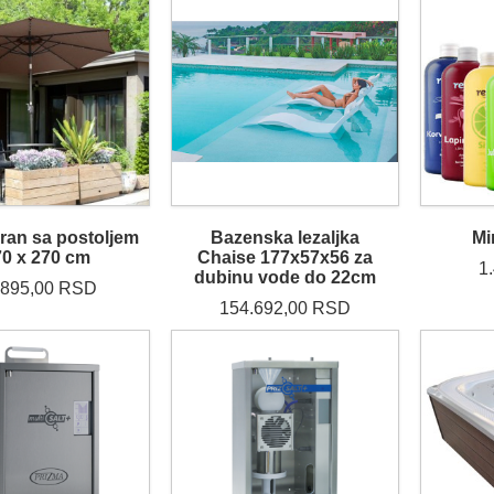
an sa postoljem
Bazenska lezaljka
Mi
0 x 270 cm
Chaise 177x57x56 za
1
dubinu vode do 22cm
.895,00 RSD
154.692,00 RSD