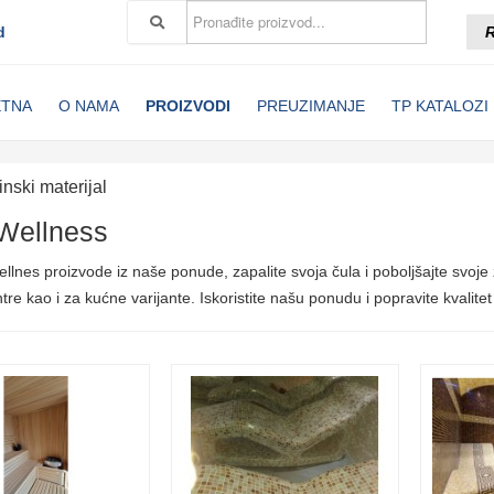
d
R
ETNA
O NAMA
PROIZVODI
PREUZIMANJE
TP KATALOZI
nski materijal
 Wellness
llnes proizvode iz naše ponude, zapalite svoja čula i poboljšajte svoje
tre kao i za kućne varijante. Iskoristite našu ponudu i popravite kvalitet