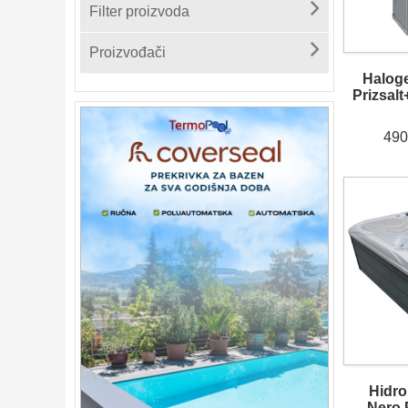
Filter proizvoda
Proizvođači
Haloge
Prizsal
490
Hidr
Nero 