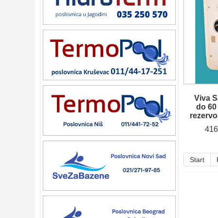
Viva S
do 60
rezervo
416
Start