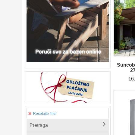
Suncobr
27
16
Resetujte filter
Pretraga