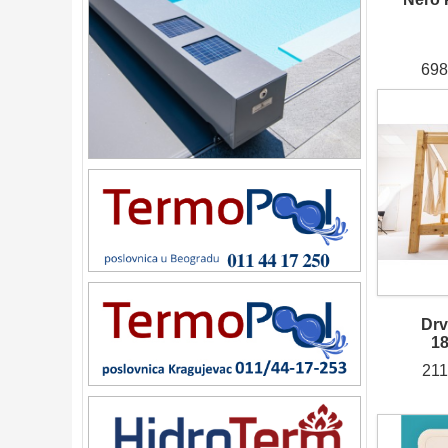
698
Drv
1
211