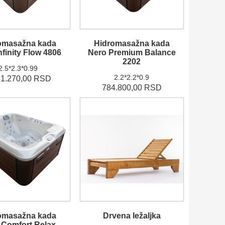
omasažna kada
Hidromasažna kada
nfinity Flow 4806
Nero Premium Balance
2202
2.5*2.3*0.99
2.2*2.2*0.9
61.270,00 RSD
784.800,00 RSD
omasažna kada
Drvena ležaljka
 Comfort Relax