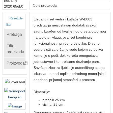
Opis proizvoda
Resetujte
Elegantni set vedra i kutlače W-B003
filter
predstavlja neizostavan dodatak svakoj
sauni. Izrađen od kvalitetnog drveta otpornog
Pretraga
na toplotu i vlagu, ovaj set kombinuje
funkcionalnost i prirodnu estetiku. Drveno
Filter
vedro služi za držanje vode kojom se poliva
proizvoda
kamenje u peći, dok kutlača omogućava
jednostavno i kontrolisano doziranje pare.
Proizvođači
Savršen izbor za ljubitelje autentičnog sauna
iskustva – unosi toplinu prirodnog materijala i
doprinosi prijatnoj atmosferi u prostoru.
Dimenzije:
prečnik 25 cm
visina: 28 cm
Napomena: nijansa drveta prikazana na slici