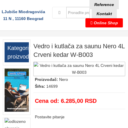
Reference
LJubiše Miodragovića
Kontakt
11 N , 11160 Beograd
Online Shop
Vedro i kutlača za saunu Nero 4L
Kategorije
Crveni kedar W-B003
proizvoda
Proizvođač:
Nero
Šifra:
14699
Cena od:
6.285,00 RSD
Postavite pitanje