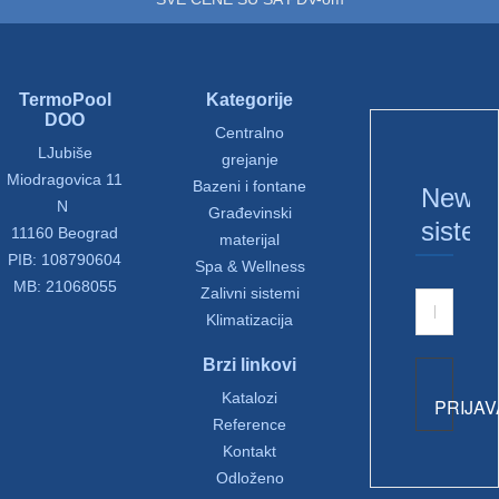
TermoPool
Kategorije
DOO
Centralno
LJubiše
grejanje
Miodragovica 11
Bazeni i fontane
Newsle
N
Građevinski
sistem
11160 Beograd
materijal
PIB: 108790604
Spa & Wellness
MB: 21068055
Zalivni sistemi
Klimatizacija
Brzi linkovi
Katalozi
PRIJAV
Reference
Kontakt
Odloženo