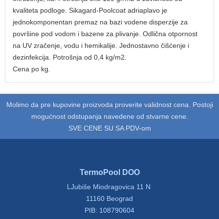
kvaliteta podloge. Sikagard-Poolcoat adriaplavo je
jednokomponentan premaz na bazi vodene disperzije za
površine pod vodom i bazene za plivanje. Odlična otpornost
na UV zračenje, vodu i hemikalije. Jednostavno čišćenje i
dezinfekcija. Potrošnja od 0,4 kg/m2.
Cena po kg.
Molimo da pre kupovine proizvoda proverite validnost cena. Postoji
mogućnost odstupanja navedene od stvarne cene.
SVE CENE SU SA PDV-om
TermoPool DOO
LJubiše Miodragovica 11 N
11160 Beograd
PIB: 108790604