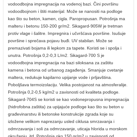
vodoodbojna impregnacija na vodenoj bazi. Čini površinu
vodoodbojnom i štiti materijal. Može se nanositi na podloge
kao što su beton, kamen, cigla. Paropropusan. Potrošnja ma
malteru i betonu 150-200 gr/m2. Sikagard-905W je tretman
protiv vlage i šalitre. Impregnira i učvršćava površine. Isušuje
površine i sprečava pojavu buđi. UV stabilan. Može se
premazivati bojama ili lepkom za tapete. Koristi se i spolja i
unutra. Potrošnja 0,2-0,3 L/m2. Sikagard-700 S je
vodoodbojna impregnacija na bazi siloksana za zaštitu
kamena i betona od urbanog zagađenja. Smanjuje cvetanje
maltera, redukuje kapilarno upijanje vode i prljavština.
Poboljšava termoizolaciju. Velika postojanost na atmosferalije.
Potrošnja 0,2-0,5 kg/m2 u zavisnosti od kvaliteta podloge.
Sikagard-704S se koristi se kao vodonepropusna impregnacija
(hidrofobna zaštita) za upijajuće podloge kao što su beton u
građevinarstvu ili betonske konstrukcije zgrada koje su
izložene velikom naprezanju usled ciklusa smrzavanja i
odmrzavanja i soli za odmrzavanje, uticaja hlorida u morskom
okruženju, itd. Potrošnja oko 150 gr/m2 u zavisnosti od