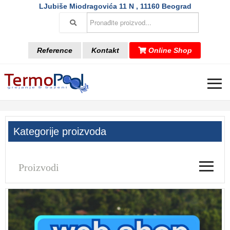
LJubiše Miodragovića 11 N , 11160 Beograd
Reference
Kontakt
Online Shop
≡
Kategorije proizvoda
≡
Proizvodi