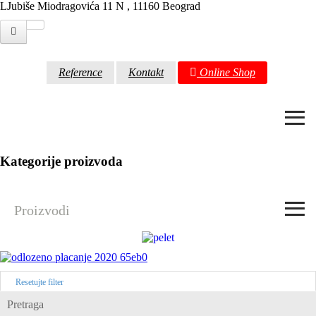
LJubiše Miodragovića 11 N , 11160 Beograd
Reference
Kontakt
Online Shop
≡
Kategorije proizvoda
≡
Proizvodi
Resetujte filter
Pretraga