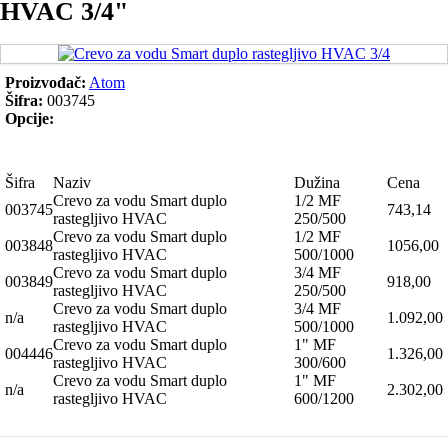
HVAC 3/4"
Proizvođač:
Atom
Šifra:
003745
Opcije:
Šifra
Naziv
Dužina
Cena
Crevo za vodu Smart duplo
1/2 MF
003745
743,14
rastegljivo HVAC
250/500
Crevo za vodu Smart duplo
1/2 MF
003848
1056,00
rastegljivo HVAC
500/1000
Crevo za vodu Smart duplo
3/4 MF
003849
918,00
rastegljivo HVAC
250/500
Crevo za vodu Smart duplo
3/4 MF
n/a
1.092,00
rastegljivo HVAC
500/1000
Crevo za vodu Smart duplo
1" MF
004446
1.326,00
rastegljivo HVAC
300/600
Crevo za vodu Smart duplo
1" MF
n/a
2.302,00
rastegljivo HVAC
600/1200