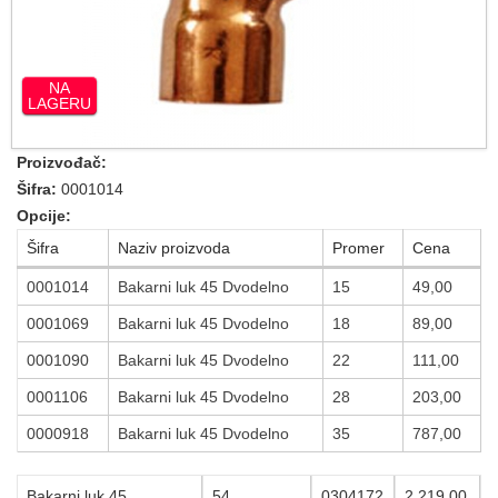
NA
LAGERU
Proizvođač:
Šifra:
0001014
Opcije:
Šifra
Naziv proizvoda
Promer
Cena
0001014
Bakarni luk 45 Dvodelno
15
49,00
0001069
Bakarni luk 45 Dvodelno
18
89,00
0001090
Bakarni luk 45 Dvodelno
22
111,00
0001106
Bakarni luk 45 Dvodelno
28
203,00
0000918
Bakarni luk 45 Dvodelno
35
787,00
Bakarni luk 45
54
0304172
2.219,00