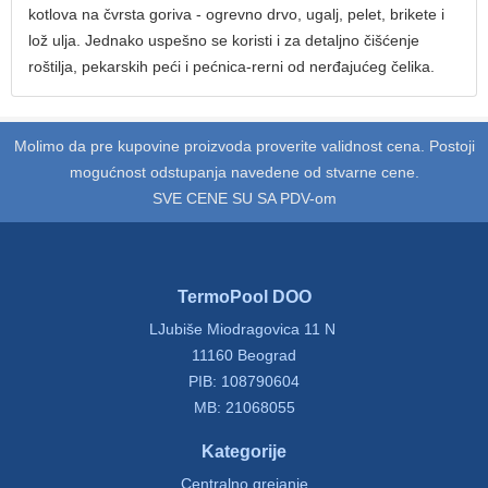
kotlova na čvrsta goriva - ogrevno drvo, ugalj, pelet, brikete i
lož ulja. Jednako uspešno se koristi i za detaljno čišćenje
roštilja, pekarskih peći i pećnica-rerni od nerđajućeg čelika.
Molimo da pre kupovine proizvoda proverite validnost cena. Postoji
mogućnost odstupanja navedene od stvarne cene.
SVE CENE SU SA PDV-om
TermoPool DOO
LJubiše Miodragovica 11 N
11160 Beograd
PIB: 108790604
MB: 21068055
Kategorije
Centralno grejanje