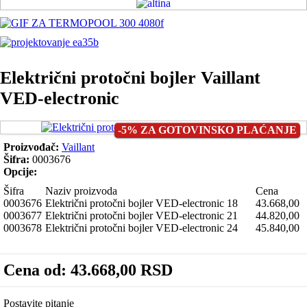
Električni protočni bojler Vaillant
VED-electronic
-5% ZA GOTOVINSKO PLAĆANJE
Proizvođač:
Vaillant
Šifra:
0003676
Opcije:
Šifra
Naziv proizvoda
Cena
0003676
Električni protočni bojler VED-electronic 18
43.668,00
0003677
Električni protočni bojler VED-electronic 21
44.820,00
0003678
Električni protočni bojler VED-electronic 24
45.840,00
Cena od:
43.668,00 RSD
Postavite pitanje