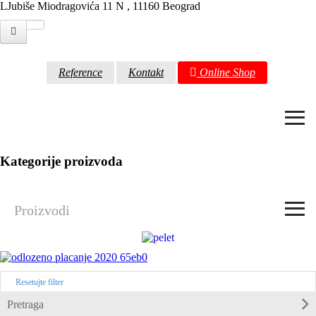
LJubiše Miodragovića 11 N , 11160 Beograd
Reference
Kontakt
Online Shop
≡
Kategorije proizvoda
≡
Proizvodi
Resetujte filter
Pretraga