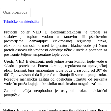
Opis proizvoda
Tehničke karakteristike
Protočni bojler VED E electronic,praktičan je uređaj za
snabdevanje toplom vodom u stanovima ili pšoslovnim
prostorijama. Zahvaljujući elektronskoj regulaciji učinka,
elektronika samostalno meri temperaturu hladne vode pri čemu
protok osnovu tih vrednosti određuje učinak uređaja potreban za
postizanje željene temperature tople vode.
Uređaj VED E electronic nudi jednostavan komfor tople vode u
skladu s potrebama. Putem okretnog regulatora na upravljačkoj
ploči, korisnik bira temperaturu tople vode u rasponu od 30° do
60° C, u zavisnosti da li je reč o tuširanju ili samo o pranju ruku.
Poseduje mehaničku zaštitu od opekotina i zaštitu od prskanja
vode što pruža krajnjem krosiniku maksimalnu moguću zaštitu.
Za rad uređaja neophodno je osigurati trofazni električni
priključak.
Molimo da pre kupovine proizvoda proverite validnost cena. Postoji