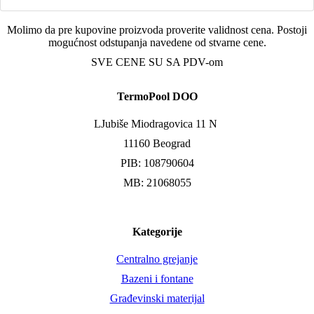
Molimo da pre kupovine proizvoda proverite validnost cena. Postoji
mogućnost odstupanja navedene od stvarne cene.
SVE CENE SU SA PDV-om
TermoPool DOO
LJubiše Miodragovica 11 N
11160 Beograd
PIB: 108790604
MB: 21068055
Kategorije
Centralno grejanje
Bazeni i fontane
Građevinski materijal