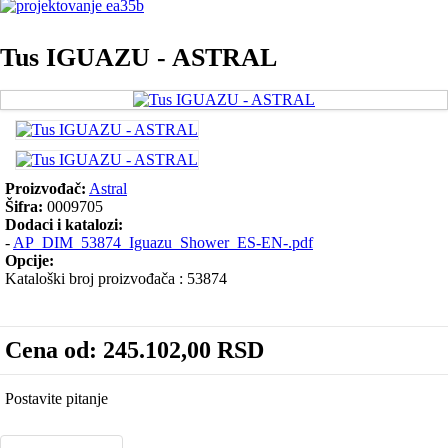
Tus IGUAZU - ASTRAL
Proizvođač:
Astral
Šifra:
0009705
Dodaci i katalozi:
-
AP_DIM_53874_Iguazu_Shower_ES-EN-.pdf
Opcije:
Kataloški broj proizvođača : 53874
Cena od:
245.102,00 RSD
Postavite pitanje