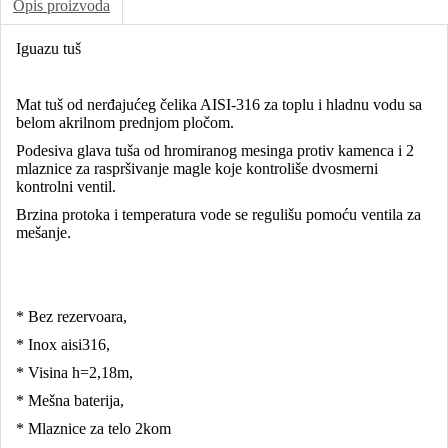
Opis proizvoda
Iguazu tuš
Mat tuš od nerđajućeg čelika AISI-316 za toplu i hladnu vodu sa
belom akrilnom prednjom pločom.
Podesiva glava tuša od hromiranog mesinga protiv kamenca i 2
mlaznice za raspršivanje magle koje kontroliše dvosmerni
kontrolni ventil.
Brzina protoka i temperatura vode se regulišu pomoću ventila za
mešanje.
* Bez rezervoara,
* Inox aisi316,
* Visina h=2,18m,
* Mešna baterija,
* Mlaznice za telo 2kom