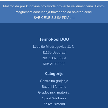
Molimo da pre kupovine proizvoda proverite validnost cena. Postoji
mogućnost odstupanja navedene od stvarne cene.
SVE CENE SU SA PDV-om
TermoPool DOO
LJubiše Miodragovica 11 N
11160 Beograd
PIB: 108790604
MB: 21068055
Kategorije
Centralno grejanje
Bazeni i fontane
Građevinski materijal
Spa & Wellness
Zalivni sistemi