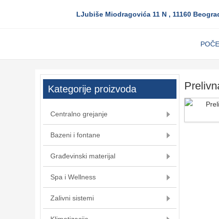
LJubiše Miodragovića 11 N , 11160 Beogra
POČ
Preliv
Kategorije proizvoda
Centralno grejanje
Bazeni i fontane
Građevinski materijal
Spa i Wellness
Zalivni sistemi