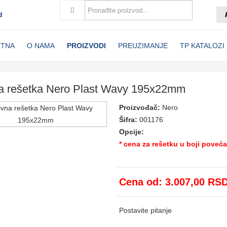
d
ETNA
O NAMA
PROIZVODI
PREUZIMANJE
TP KATALOZI
na rešetka Nero Plast Wavy 195x22mm
Proizvođač:
Nero
Šifra:
001176
Opcije:
* cena za rešetku u boji poveć
Cena od:
3.007,00 RS
Postavite pitanje