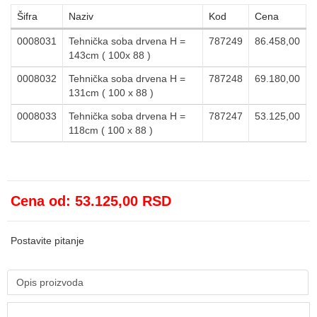
Šifra
Naziv
Kod
Cena
0008031
Tehnička soba drvena H =
787249
86.458,00
143cm ( 100x 88 )
0008032
Tehnička soba drvena H =
787248
69.180,00
131cm ( 100 x 88 )
0008033
Tehnička soba drvena H =
787247
53.125,00
118cm ( 100 x 88 )
Cena od:
53.125,00 RSD
Postavite pitanje
Opis proizvoda