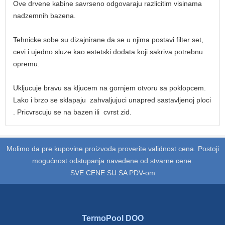
Ove drvene kabine savrseno odgovaraju razlicitim visinama
nadzemnih bazena.
Tehnicke sobe su dizajnirane da se u njima postavi filter set,
cevi i ujedno sluze kao estetski dodata koji sakriva potrebnu
opremu.
Ukljucuje bravu sa kljucem na gornjem otvoru sa poklopcem.
Lako i brzo se sklapaju zahvaljujuci unapred sastavljenoj ploci
. Pricvrscuju se na bazen ili cvrst zid.
Molimo da pre kupovine proizvoda proverite validnost cena. Postoji
mogućnost odstupanja navedene od stvarne cene.
SVE CENE SU SA PDV-om
TermoPool DOO