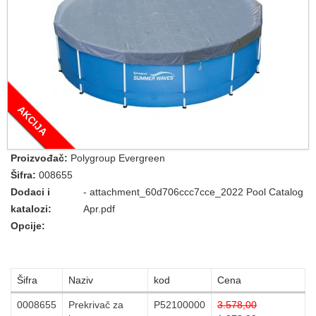
AKCIJA
Proizvođač:
Polygroup Evergreen
Šifra:
008655
Dodaci i
-
attachment_60d706ccc7cce_2022 Pool Catalog
katalozi:
Apr.pdf
Opcije:
Šifra
Naziv
kod
Cena
0008655
Prekrivač za
P52100000
3.578,00