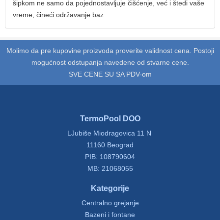
šipkom ne samo da pojednostavljuje čišćenje, već i štedi vaše
vreme, čineći održavanje baz
Molimo da pre kupovine proizvoda proverite validnost cena. Postoji
mogućnost odstupanja navedene od stvarne cene.
SVE CENE SU SA PDV-om
TermoPool DOO
LJubiše Miodragovica 11 N
11160 Beograd
PIB: 108790604
MB: 21068055
Kategorije
Centralno grejanje
Bazeni i fontane