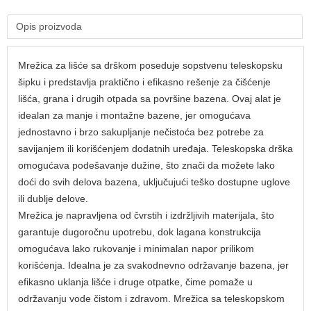
Opis proizvoda
Mrežica za lišće sa drškom poseduje sopstvenu teleskopsku
šipku i predstavlja praktično i efikasno rešenje za čišćenje
lišća, grana i drugih otpada sa površine bazena. Ovaj alat je
idealan za manje i montažne bazene, jer omogućava
jednostavno i brzo sakupljanje nečistoća bez potrebe za
savijanjem ili korišćenjem dodatnih uređaja. Teleskopska drška
omogućava podešavanje dužine, što znači da možete lako
doći do svih delova bazena, uključujući teško dostupne uglove
ili dublje delove.
Mrežica je napravljena od čvrstih i izdržljivih materijala, što
garantuje dugoročnu upotrebu, dok lagana konstrukcija
omogućava lako rukovanje i minimalan napor prilikom
korišćenja. Idealna je za svakodnevno održavanje bazena, jer
efikasno uklanja lišće i druge otpatke, čime pomaže u
održavanju vode čistom i zdravom. Mrežica sa teleskopskom